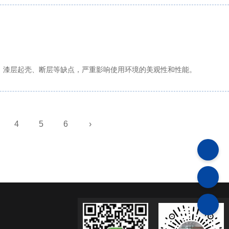
、漆层起壳、断层等缺点，严重影响使用环境的美观性和性能。
4
5
6
›