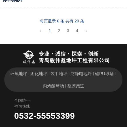
停车场地坪
每页显示 6 条,共有 20 条
‹
1
2
3
4
›
环氧地坪
固化地坪
装甲地坪
防静电地坪
硅PU球场
|
|
|
|
|
丙烯酸球场
塑胶跑道
|
全国统一
咨询热线
0532-55553399