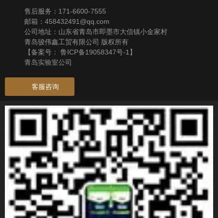
售后服务：171-6600-7555
邮箱：458432491@qq.com
公司地址：山东省青岛市即墨市大信镇小金家村
青岛骏伟鑫工贸有限公司 版权所有
【备案号：
鲁ICP备19058347号-1
】
青岛实验室公司
客服咨询