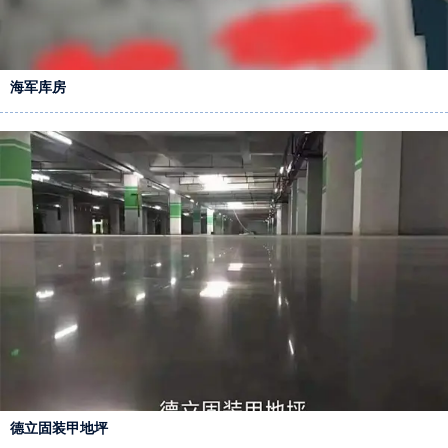
海军库房
德立固装甲地坪