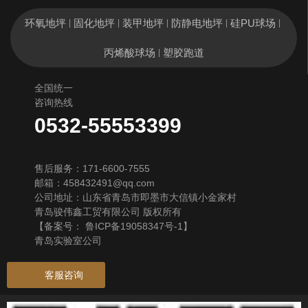
环氧地坪
固化地坪
装甲地坪
防静电地坪
硅PU球场
|
|
|
|
|
丙烯酸球场
塑胶跑道
|
全国统一
咨询热线
0532-55553399
售后服务：171-6600-7555
邮箱：458432491@qq.com
公司地址：山东省青岛市即墨市大信镇小金家村
青岛骏伟鑫工贸有限公司 版权所有
【备案号：
鲁ICP备19058347号-1
】
青岛实验室公司
客服咨询