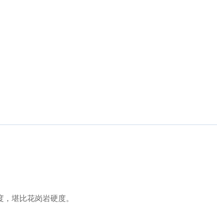
度，堪比花岗岩硬度。