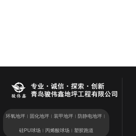
环氧地坪
固化地坪
装甲地坪
防静电地坪
|
|
|
|
硅PU球场
丙烯酸球场
塑胶跑道
|
|