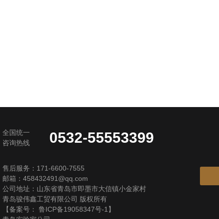
全国统一
0532-55553399
咨询热线
售后服务：171-6600-7555
邮箱：458432491@qq.com
公司地址：山东省青岛市即墨市大信镇小金家村
青岛骏伟鑫工贸有限公司 版权所有
【备案号：
鲁ICP备19058347号-1
】